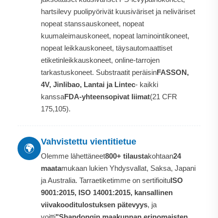
hartsilevy puolipyörivät kuusiväriset ja neliväriset
nopeat stanssauskoneet, nopeat
kuumaleimauskoneet, nopeat laminointikoneet,
nopeat leikkauskoneet, täysautomaattiset
etiketinleikkauskoneet, online-tarrojen
tarkastuskoneet. Substraatit peräisin
FASSON,
4V, Jinlibao, Lantai ja Lintec
- kaikki
kanssa
FDA-yhteensopivat liimat
(21 CFR
175,105).
Vahvistettu vientitietue
🌍
Olemme lähettäneet
800+ tilausta
kohtaan
24
maata
mukaan lukien Yhdysvallat, Saksa, Japani
ja Australia. Tarraetiketimme on sertifioitu
ISO
9001:2015, ISO 14001:2015, kansallinen
viivakooditulostuksen pätevyys
, ja
voitti
"Shandongin maakunnan erinomaisten