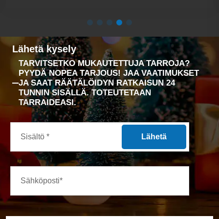
Lähetä kysely
TARVITSETKO MUKAUTETTUJA TARROJA?
PYYDÄ NOPEA TARJOUS! JAA VAATIMUKSET
JA SAAT RÄÄTÄLÖIDYN RATKAISUN 24
TUNNIN SISÄLLÄ. TOTEUTETAAN
TARRAIDEASI.
Lähetä
Uudet tuotteet
ESITTELYSSÄ YMPÄRISTÖYSTÄVÄLLISET
BIOHAJOAVAT ETIKETIT! INNOVATIIVINEN,
KESTÄVÄ JA KANSAINVÄLISTEN STANDARDIEN
MUKAINEN. PYSY EDELLÄ UUSIMPIEN
LIIMARATKAISUJEMME PARISSA.