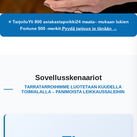
⭐ Tarjoilu
Yli 800 asiakasta
poikki
24 maata
– mukaan lukien
Fortune 500 -merkit.
Pyydä tarjous jo tänään →
Sovellusskenaariot
TARRATARROIHIMME LUOTETAAN KUUDELLA
TOIMIALALLA – PANIMOISTA LEIKKAUSSALEIHIN