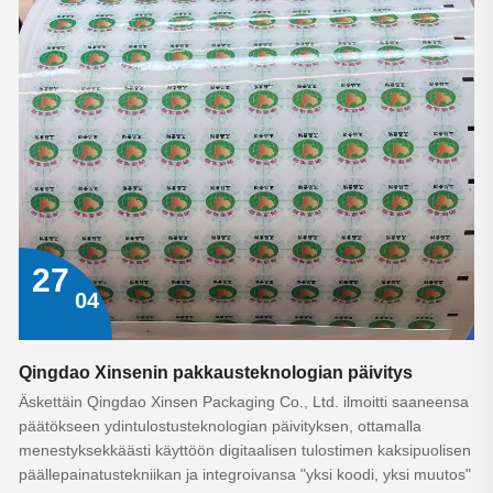
27
04
Qingdao Xinsenin pakkausteknologian päivitys
Äskettäin Qingdao Xinsen Packaging Co., Ltd. ilmoitti saaneensa
päätökseen ydintulostusteknologian päivityksen, ottamalla
menestyksekkäästi käyttöön digitaalisen tulostimen kaksipuolisen
päällepainatustekniikan ja integroivansa "yksi koodi, yksi muutos"