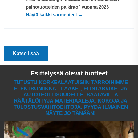
painotuotteiden palkinto" vuonna 2023
—
Näytä kaikki varmenteet →
Katso lisää
Esittelyssä olevat tuotteet
TUTUSTU KORKEALAATUISIIN TARROIHIMME
ELEKTRONIIKKA-, LÄÄKE-, ELINTARVIKE- JA
AUTOTEOLLISUUDELLE. SAATAVILLA
RÄÄTÄLÖITYJÄ MATERIAALEJA, KOKOJA JA
TULOSTUSVAIHTOEHTOJA. PYYDÄ ILMAINEN
NÄYTE JO TÄNÄÄN!