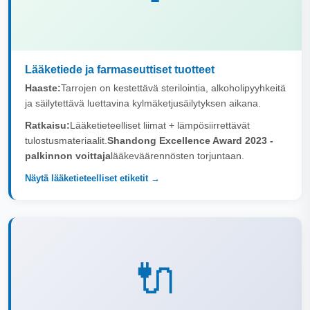
Lääketiede ja farmaseuttiset tuotteet
Haaste:
Tarrojen on kestettävä sterilointia, alkoholipyyhkeitä
ja säilytettävä luettavina kylmäketjusäilytyksen aikana.
Ratkaisu:
Lääketieteelliset liimat + lämpösiirrettävät
tulostusmateriaalit.
Shandong Excellence Award 2023 -
palkinnon voittaja
lääkeväärennösten torjuntaan.
Näytä lääketieteelliset etiketit →
🔌