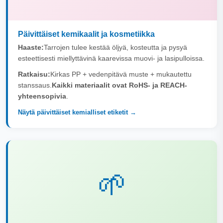
Päivittäiset kemikaalit ja kosmetiikka
Haaste:
Tarrojen tulee kestää öljyä, kosteutta ja pysyä
esteettisesti miellyttävinä kaarevissa muovi- ja lasipulloissa.
Ratkaisu:
Kirkas PP + vedenpitävä muste + mukautettu
stanssaus.
Kaikki materiaalit ovat RoHS- ja REACH-
yhteensopivia
.
Näytä päivittäiset kemialliset etiketit →
🌱