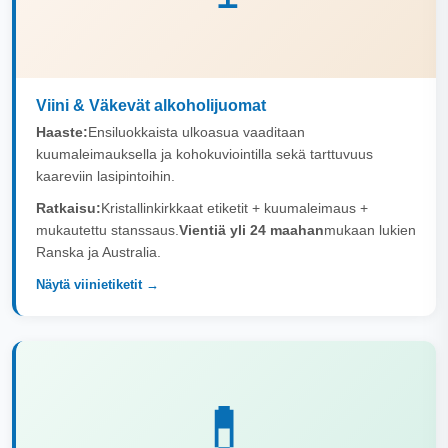
Viini & Väkevät alkoholijuomat
Haaste:
Ensiluokkaista ulkoasua vaaditaan
kuumaleimauksella ja kohokuviointilla sekä tarttuvuus
kaareviin lasipintoihin.
Ratkaisu:
Kristallinkirkkaat etiketit + kuumaleimaus +
mukautettu stanssaus.
Vientiä yli 24 maahan
mukaan lukien
Ranska ja Australia.
Näytä viinietiketit →
💊