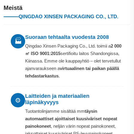
Meistä
QINGDAO XINSEN PACKAGING CO., LTD.
Suoraan tehtaalta vuodesta 2008
🏭
Qingdao Xinsen Packaging Co., Ltd. toimii a
2 000
㎡ ISO 9001:2015
sertifioitu laitos Shandongissa,
Kiinassa. Emme ole kauppayhtiö – olet tervetullut
ajanvaraukseen a
virtuaalinen tai paikan päällä
tehdastarkastus
.
Laitteiden ja materiaalien
⚙️
läpinäkyvyys
Tuotantolinjamme sisältää mm
täysin
automaattiset ajoittaiset kuusiväriset nopeat
painokoneet
, neljän värin nopeat painokoneet,
jaksottaiset kuusiväriset PS-levypainokoneet,