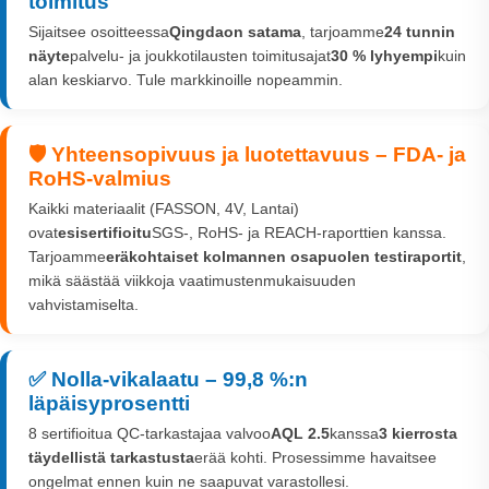
toimitus
Sijaitsee osoitteessa
Qingdaon satama
, tarjoamme
24 tunnin
näyte
palvelu- ja joukkotilausten toimitusajat
30 % lyhyempi
kuin
alan keskiarvo. Tule markkinoille nopeammin.
🛡️ Yhteensopivuus ja luotettavuus – FDA- ja
RoHS-valmius
Kaikki materiaalit (FASSON, 4V, Lantai)
ovat
esisertifioitu
SGS-, RoHS- ja REACH-raporttien kanssa.
Tarjoamme
eräkohtaiset kolmannen osapuolen testiraportit
,
mikä säästää viikkoja vaatimustenmukaisuuden
vahvistamiselta.
✅ Nolla-vikalaatu – 99,8 %:n
läpäisyprosentti
8 sertifioitua QC-tarkastajaa valvoo
AQL 2.5
kanssa
3 kierrosta
täydellistä tarkastusta
erää kohti. Prosessimme havaitsee
ongelmat ennen kuin ne saapuvat varastollesi.