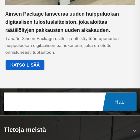
Xinsen Package lanseeraa uuden huippuluokan
digitaalisen tulostuslaitteiston, joka aloittaa
räätälöityjen pakkausten uuden aikakauden.
Tänään Xinsen Package esitteli ja otti käyttöön upouuden
huippuluokan digitaalisen painokoneen, joka on otettu
onnistuneesti tuotantoon.
KATSO LISÄÄ
Hae
Tietoja meistä