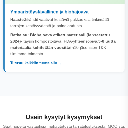
Ympäristöystävällinen ja biohajoava
Haaste:
Brändit vaativat kestäviä pakkauksia tinkimättä
tarrojen kestävyydestä ja painolaadusta.
Ratkaisu:
Biohajoava etikettimateriaali (lanseerattu
2024)
- täysin kompostoitava, FDA-yhteensopiva.
5-8 uutta
materiaalia kehitetään vuosittain
10-jäsenisen T&K-
tiimimme toimesta.
Tutustu kaikkiin tuotteisiin →
Usein kysytyt kysymykset
Saat nopeita vastauksia mukautetusta tarratulostuksesta, MOQ:sta,