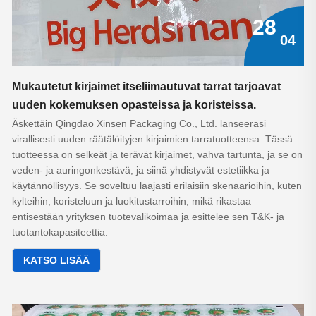
28
04
Mukautetut kirjaimet itseliimautuvat tarrat tarjoavat
uuden kokemuksen opasteissa ja koristeissa.
Äskettäin Qingdao Xinsen Packaging Co., Ltd. lanseerasi
virallisesti uuden räätälöityjen kirjaimien tarratuotteensa. Tässä
tuotteessa on selkeät ja terävät kirjaimet, vahva tartunta, ja se on
veden- ja auringonkestävä, ja siinä yhdistyvät estetiikka ja
käytännöllisyys. Se soveltuu laajasti erilaisiin skenaarioihin, kuten
kylteihin, koristeluun ja luokitustarroihin, mikä rikastaa
entisestään yrityksen tuotevalikoimaa ja esittelee sen T&K- ja
tuotantokapasiteettia.
KATSO LISÄÄ