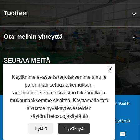
Tuotteet
Ota meihin yhteyttä
SEURAA MEITÄ
X
Käytämme evästeitä tarjotaksemme sinulle
paremman selauskokemuksen,
analysoidaksemme sivuston liikennettä ja
mukauttaaksemme sisältöä. Käyttämällä tätä
Copyright © 2025 Qingdao Xinsen Packaging Co., Ltd. Kaikki
sivustoa hyväksyt evästeiden
oikeudet pidätetään.
käytön.
Tietosuojakäytäntö
|
|
|
|
Links
Sitemap
RSS
XML
Tietosuojakäytäntö
Hylätä
Hyväksyä



