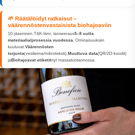
🌱 Räätälöidyt ratkaisut –
väärennöstenvastaisista biohajoaviin
10-jäseninen T&K-tiimi, lanseeraus
5–8 uutta
materiaalia/prosessia vuodessa
. Ominaisuuksiin
kuuluvat:
Väärennösten
torjunta
(vesileima/mikroteksti),
Muuttuva data
(QR/2D-koodit)
ja
Biohajoavat etiketit
nyt massatuotannossa.