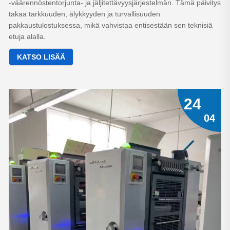
-väärennöstentorjunta- ja jäljitettävyysjärjestelmän. Tämä päivitys
takaa tarkkuuden, älykkyyden ja turvallisuuden
pakkaustulostuksessa, mikä vahvistaa entisestään sen teknisiä
etuja alalla.
KATSO LISÄÄ
24
04