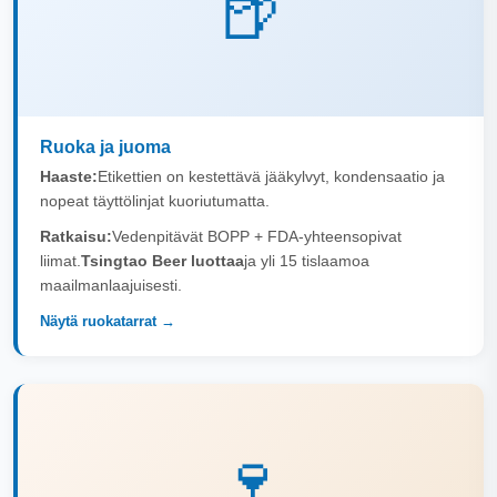
🍺
Ruoka ja juoma
Haaste:
Etikettien on kestettävä jääkylvyt, kondensaatio ja
nopeat täyttölinjat kuoriutumatta.
Ratkaisu:
Vedenpitävät BOPP + FDA-yhteensopivat
liimat.
Tsingtao Beer luottaa
ja yli 15 tislaamoa
maailmanlaajuisesti.
Näytä ruokatarrat →
🍷