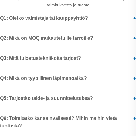
toimituksesta ja tuesta
Q1: Oletko valmistaja tai kauppayhtiö?
+
Q2: Mikä on MOQ mukautetuille tarroille?
+
Q3: Mitä tulostustekniikoita tarjoat?
+
Q4: Mikä on tyypillinen läpimenoaika?
+
Q5: Tarjoatko taide- ja suunnittelutukea?
+
Q6: Toimitatko kansainvälisesti? Mihin maihin vietä
+
tuotteita?