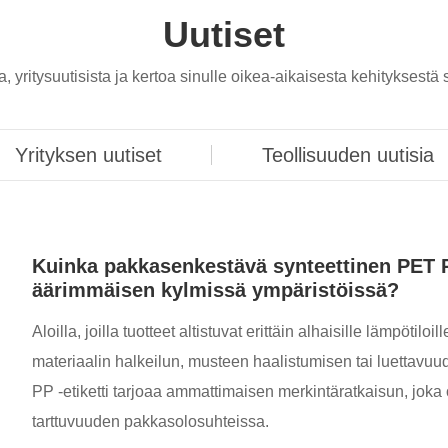
Uutiset
ritysuutisista ja kertoa sinulle oikea-aikaisesta kehityksestä s
Yrityksen uutiset
Teollisuuden uutisia
Kuinka pakkasenkestävä synteettinen PET P
äärimmäisen kylmissä ympäristöissä?
Aloilla, joilla tuotteet altistuvat erittäin alhaisille lämpötil
materiaalin halkeilun, musteen haalistumisen tai luettav
PP -etiketti tarjoaa ammattimaisen merkintäratkaisun, joka
tarttuvuuden pakkasolosuhteissa.