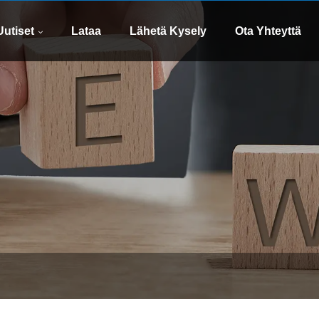
whatsapp
Sähköp
8613505426090
xinsen
Uutiset
Lataa
Lähetä Kysely
Ota Yhteyttä