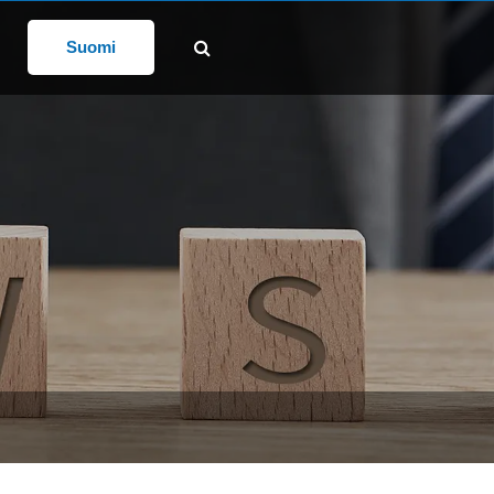
osti
SEURAA MEITÄ:
@gd-xs.com
Suomi