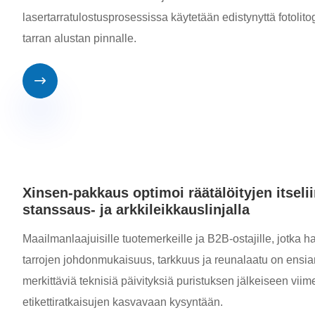
lasertarratulostusprosessissa käytetään edistynyttä fotolit
tarran alustan pinnalle.

Xinsen-pakkaus optimoi räätälöityjen itseli
stanssaus- ja arkkileikkauslinjalla
Maailmanlaajuisille tuotemerkeille ja B2B-ostajille, jotka h
tarrojen johdonmukaisuus, tarkkuus ja reunalaatu on ensia
merkittäviä teknisiä päivityksiä puristuksen jälkeiseen vii
etikettiratkaisujen kasvavaan kysyntään.