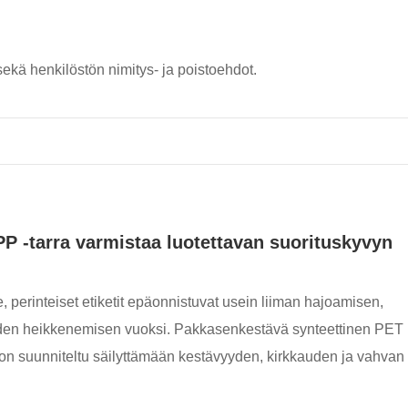
ekä henkilöstön nimitys- ja poistoehdot.
P -tarra varmistaa luotettavan suorituskyvyn
oille, perinteiset etiketit epäonnistuvat usein liiman hajoamisen,
uuden heikkenemisen vuoksi. Pakkasenkestävä synteettinen PET
 on suunniteltu säilyttämään kestävyyden, kirkkauden ja vahvan