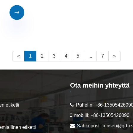

«
1
2
3
4
5
...
7
»
Ota meihin yhteyttä
n etiketti
Puhelin:
+86-1350542609
mobiili:
+86-13505426090
Sähköposti:
xinsen@gd-x
emiallinen etiketti