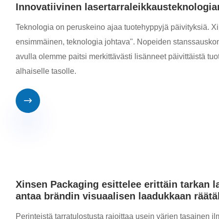
Innovatiivinen lasertarraleikkausteknologi
Teknologia on peruskeino ajaa tuotehyppyjä päivityksiä. X
ensimmäinen, teknologia johtava". Nopeiden stanssauskonei
avulla olemme paitsi merkittävästi lisänneet päivittäistä tu
alhaiselle tasolle.

Xinsen Packaging esittelee erittäin tarkan l
antaa brändin visuaalisen laadukkaan räätä
Perinteistä tarratulostusta rajoittaa usein värien tasaine