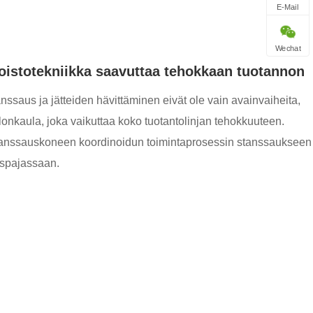
E-Mail
Wechat
poistotekniikka saavuttaa tehokkaan tuotannon
nssaus ja jätteiden hävittäminen eivät ole vain avainvaiheita,
lonkaula, joka vaikuttaa koko tuotantolinjan tehokkuuteen.
 stanssauskoneen koordinoidun toimintaprosessin stanssaukseen
uspajassaan.