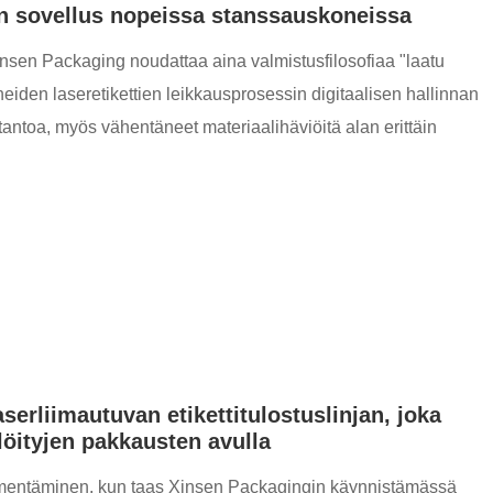
an sovellus nopeissa stanssauskoneissa
insen Packaging noudattaa aina valmistusfilosofiaa "laatu
den laseretikettien leikkausprosessin digitaalisen hallinnan
otantoa, myös vähentäneet materiaalihäviöitä alan erittäin
aserliimautuvan etikettitulostuslinjan, joka
löityjen pakkausten avulla
n ilmentäminen, kun taas Xinsen Packagingin käynnistämässä