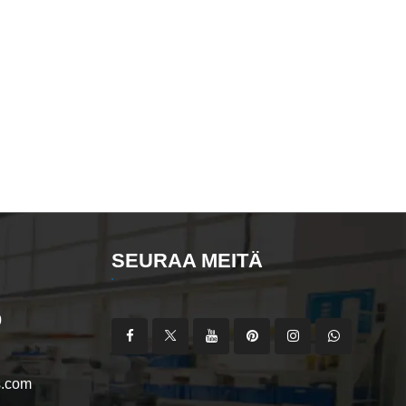
SEURAA MEITÄ
0
s.com