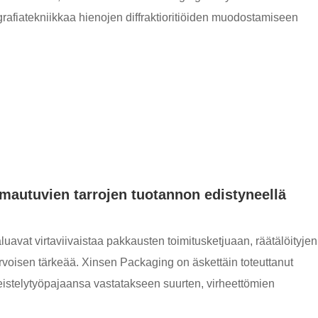
ografiatekniikkaa hienojen diffraktioritiöiden muodostamiseen
imautuvien tarrojen tuotannon edistyneellä
aluavat virtaviivaistaa pakkausten toimitusketjuaan, räätälöityjen
rvoisen tärkeää. Xinsen Packaging on äskettäin toteuttanut
meistelytyöpajaansa vastatakseen suurten, virheettömien