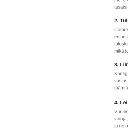
tasaisi
2. Tu
Colore
erilai
tulost
mikä j
3. Li
Konfigu
vastust
jäämiä
4. Le
Värilli
vinoja,
ja ne 