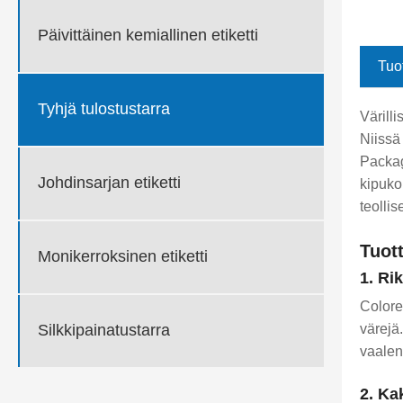
Päivittäinen kemiallinen etiketti
Tuo
Tyhjä tulostustarra
Värilli
Niissä
Packagi
Johdinsarjan etiketti
kipuko
teolli
Tuot
Monikerroksinen etiketti
1. Rik
Colored
värejä.
Silkkipainatustarra
vaalen
2. Ka