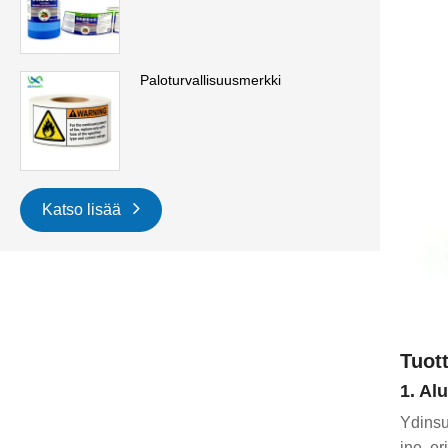
Paloturvallisuusmerkki
Katso lisää
Tuot
1. Al
Ydinsub
jne. er