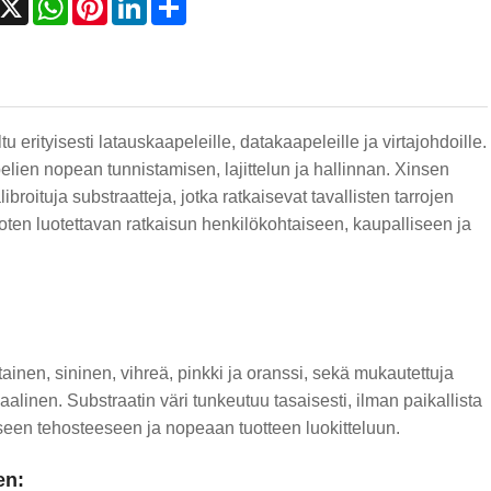
ltu erityisesti latauskaapeleille, datakaapeleille ja virtajohdoille.
elien nopean tunnistamisen, lajittelun ja hallinnan. Xinsen
libroituja substraatteja, jotka ratkaisevat tavallisten tarrojen
joten luotettavan ratkaisun henkilökohtaiseen, kaupalliseen ja
tainen, sininen, vihreä, pinkki ja oranssi, sekä mukautettuja
aalinen. Substraatin väri tunkeutuu tasaisesti, ilman paikallista
seen tehosteeseen ja nopeaan tuotteen luokitteluun.
ten: