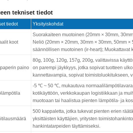
een tekniset tiedot
et tiedot
Yksityiskohdat
Suorakaiteen muotoinen (20mm × 30mm, 30m
alit koot
Neliö (20mm × 20mm, 30mm × 30mm, 50mm × 50
säännöllisen muotoinen (ir-heart); Muokattavat
80g, 100g, 120g, 157g, 200g, valittavissa käy
paperin paino
on parempi jäykkyys, jotka sopivat tuotteen ul
kannettavampia, sopivat toimistoluokitukseen, v
-5 ℃ ~ 50 ℃, mukautuva normaalilämpötilavarast
ölämpötila
kotikäyttöön, verkkokaupan logistiikkaan ja mui
muotoaan tai haalistua pienten lämpötila- ja ko
500 kappaletta, jotka tukevat pienten erien räät
itilausmäärä
yksittäisten käyttäjien, yritysten toimistohankin
hankintatarpeiden täyttämiseksi.