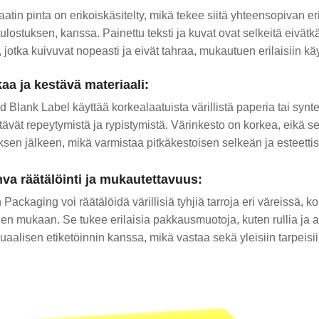
aatin pinta on erikoiskäsitelty, mikä tekee siitä yhteensopivan e
ulostuksen, kanssa. Painettu teksti ja kuvat ovat selkeitä eivätk
, jotka kuivuvat nopeasti ja eivät tahraa, mukautuen erilaisiin käy
kaa ja kestävä materiaali:
d Blank Label käyttää korkealaatuista värillistä paperia tai synte
tävät repeytymistä ja rypistymistä. Värinkesto on korkea, eikä s
ksen jälkeen, mikä varmistaa pitkäkestoisen selkeän ja esteettise
hva räätälöinti ja mukautettavuus:
 Packaging voi räätälöidä värillisiä tyhjiä tarroja eri väreissä,
den mukaan. Se tukee erilaisia ​​pakkausmuotoja, kuten rullia ja a
aalisen etiketöinnin kanssa, mikä vastaa sekä yleisiin tarpeisiin 