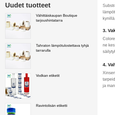
Uudet tuotteet
Substr
lämpöt
Vähittäiskaupan Boutique
kynillä
tarjoushintatarra
3. Va
Colore
ne kes
Tahraton lämpötulostettava tyhjä
tarrarulla
säilyty
4. Va
Xinsen
Vodkan etiketit
tarpei
ja manu
Ravintolisän etiketti