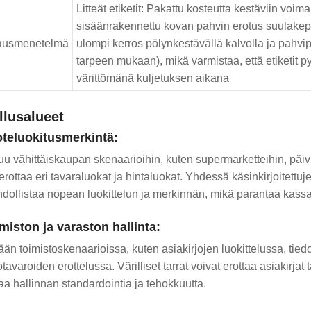
Litteät etiketit: Pakattu kosteutta kestäviin voi
sisäänrakennettu kovan pahvin erotus suulakepuri
ausmenetelmä
ulompi kerros pölynkestävällä kalvolla ja pahv
tarpeen mukaan), mikä varmistaa, että etiketit p
värittömänä kuljetuksen aikana
llusalueet
oteluokitusmerkintä:
uu vähittäiskaupan skenaarioihin, kuten supermarketteihin, päivit
erottaa eri tavaraluokat ja hintaluokat. Yhdessä käsinkirjoitettuj
dollistaa nopean luokittelun ja merkinnän, mikä parantaa kassa
imiston ja varaston hallinta:
ään toimistoskenaarioissa, kuten asiakirjojen luokittelussa, ti
tavaroiden erottelussa. Värilliset tarrat voivat erottaa asiakirjat ta
aa hallinnan standardointia ja tehokkuutta.