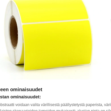
teen ominaisuudet
ustan ominaisuudet:
straatti voidaan valita värillisestä päällystetystä paperista, vär
ilaisten skenaarioiden tarpeiden mukaisesti; alustan pinta on sil