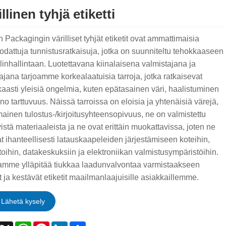
llinen tyhjä etiketti
 Packagingin värilliset tyhjät etiketit ovat ammattimaisia ​​
odattuja tunnistusratkaisuja, jotka on suunniteltu tehokkaaseen
inhallintaan. Luotettavana kiinalaisena valmistajana ja
tajana tarjoamme korkealaatuisia tarroja, jotka ratkaisevat
aasti yleisiä ongelmia, kuten epätasainen väri, haalistuminen
no tarttuvuus. Näissä tarroissa on eloisia ja yhtenäisiä värejä,
ainen tulostus-/kirjoitusyhteensopivuus, ne on valmistettu
istä materiaaleista ja ne ovat erittäin muokattavissa, joten ne
t ihanteellisesti latauskaapeleiden järjestämiseen koteihin,
toihin, datakeskuksiin ja elektroniikan valmistusympäristöihin.
amme ylläpitää tiukkaa laadunvalvontaa varmistaakseen
 ja kestävät etiketit maailmanlaajuisille asiakkaillemme.
Lähetä kysely
acebook
X
WhatsApp
Pinterest
LinkedIn
Share