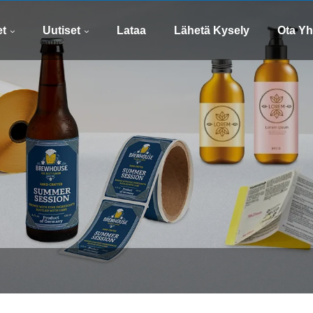
whatsapp
Sähköp
8613505426090
xinsen
et
Uutiset
Lataa
Lähetä Kysely
Ota Yh