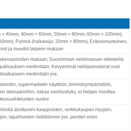
m × 40mm, 40mm × 60mm, 50mm × 80mm, 60mm × 100mm),
mm), Pyöreä (halkaisija: 20mm × 80mm), Erikoismuotoinen,
 koot ja muodot tarpeen mukaan
ttöskenaarioiden mukaan; Suuremman neliömassan etiketeillä
kopakkauksen merkintään; Kevyemmät neliöpainotarrat ovat
äliaikaiseen merkintään jne.
ointiin, supermarketin näyttöön, toimistoympäristöön,
hin skenaarioihin, vakaa suorituskyky, ei helppo muuttaa
steusvaihteluiden vuoksi
älöintiä aloittavien kauppiaiden, verkkokaupan myyjien,
tojen, tapahtumien räätälöinnin jne. pienten erien