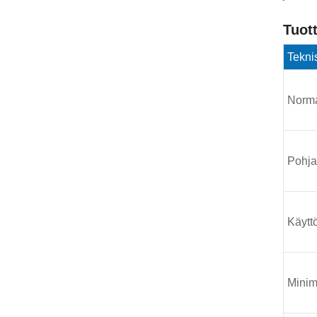
Tuott
Teknis
Norma
Pohja
Käytt
Minim