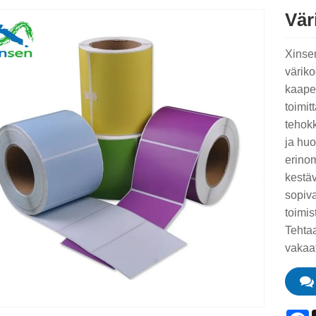
Väri
Xinsen
väriko
kaapel
toimit
tehokk
ja huo
erinom
kestäv
sopiva
toimis
Tehta
vakaat
F