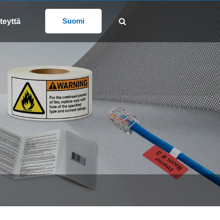
osti
SEURAA MEITÄ:
@gd-xs.com
Suomi
teyttä