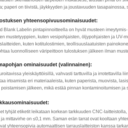
a; paperi on tiivistä, jäykkyyden ja joustavuuden tasapainossa, s
lostuksen yhteensopivuusominaisuudet:
d Blank Labelin pintapinnoitteella on hyvät musteen imeytymis
sten mustetyyppien, kuten vesipohjaisten, öljypohjaisten ja UV-m
uslaitteiden, kuten kotitulostimien, teollisuuslaatuisten painok
ohtaa luonnolliseen väripeittoon tulostuksen jälkeen ilman muste
imapohjan ominaisuudet (valinnainen):
roitavissa yleiskäyttöisillä, vahvasti tarttuvilla ja irrotettavilla lii
aa irtoamista eri materiaaleista, kuten paperista, muovista, lasista
 poistamisen jälkeen, mikä estää pinnan kontaminoitumisen ja so
ikkausominaisuudet:
set tyhjät etiketit leikataan korkean tarkkuuden CNC-laitteistolla, 
 ja mittavirhe on ≤0,1 mm. Saman erän tarrat ovat kooltaan yhtenäi
ovat yhteensopivia automaattisen tarrauslaitteiston kanssa tarka