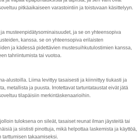
oveltuu pitkäaikaiseen varastointiin ja toistuvaan käsittelyyn.
- ja musteenpidätysominaisuudet, ja se on yhteensopiva
usteiden, kanssa. se on yhteensopiva erilaisten
oneiden ja kädessä pidettävien mustesuihkutulostimien kanssa,
en tahriintumista tai vuotoa.
ma-alustoilla. Liima levittyy tasaisesti ja kiinnittyy tiukasti ja
, metallista ja puusta. Irrotettavat tartuntataustat eivät jätä
veltuu tilapäisiin merkintäskenaarioihin.
jolloin tuloksena on sileät, tasaiset reunat ilman jäysteitä tai
siä ja siististi pinottuja, mikä helpottaa laskemista ja käyttöä,
n tarttumisen takaamiseksi.