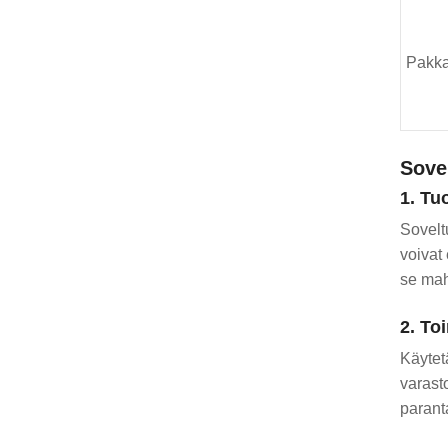
Pakk
Sove
1. Tu
Sovelt
voivat 
se mah
2. To
Käytet
varasto
parant