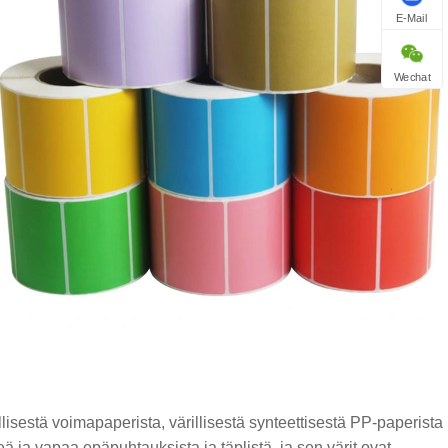
E-Mail
Wechat
illisestä voimapaperista, värillisestä synteettisestä PP-paperista
eä ja vapaa epäpuhtauksista ja täplistä, ja sen värit ovat