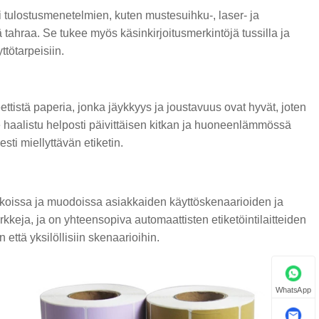
ri tulostusmenetelmien, kuten mustesuihku-, laser- ja
ä tahraa. Se tukee myös käsinkirjoitusmerkintöjä tussilla ja
ttötarpeisiin.
ettistä paperia, jonka jäykkyys ja joustavuus ovat hyvät, joten
e haalistu helposti päivittäisen kitkan ja huoneenlämmössä
sti miellyttävän etiketin.
 kokoissa ja muodoissa asiakkaiden käyttöskenaarioiden ja
rkkeja, ja on yhteensopiva automaattisten etiketöintilaitteiden
että yksilöllisiin skenaarioihin.
WhatsApp