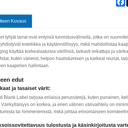
tteen Kuvaus
set tyhjät tarrat ovat erityisiä tunnistusvälineitä, jotka on suunnite
 yhdistyvät estetiikka ja käytännöllisyys, mikä mahdollistaa kaap
ng käyttää korkealaatuisia värillisiä, tarkasti leikattuja ja värika
hdat, kuten värierot, helpon haalistumisen ja karkeat reunat, tar
seen kaapelien hallintaan.
teen edut
kaat ja tasaiset värit:
 Blank Label tarjoaa erilaisia ​​perusvärejä, kuten punainen, kel
 Värikylläisyys on korkea, ja erien välinen värivaihtelu on minim
tumista tai himmenemistä, mikä johtaa erinomaiseen koristeelli
ksoissovitettavuus tulostusta ja käsinkirjoitusta var