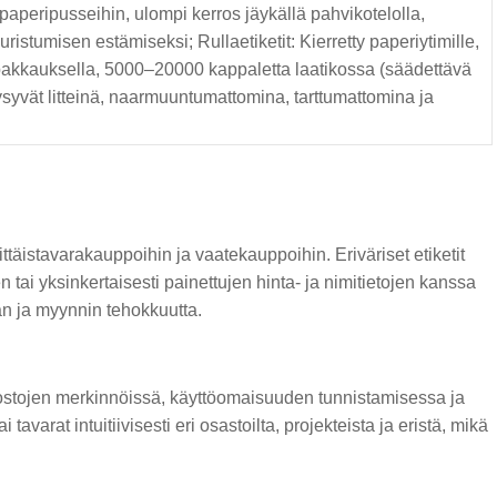
mapaperipusseihin, ulompi kerros jäykällä pahvikotelolla,
stumisen estämiseksi; Rullaetiketit: Kierretty paperiytimille,
ipakkauksella, 5000–20000 kappaletta laatikossa (säädettävä
ysyvät litteinä, naarmuuntumattomina, tarttumattomina ja
täistavarakauppoihin ja vaatekauppoihin. Eriväriset etiketit
en tai yksinkertaisesti painettujen hinta- ja nimitietojen kanssa
n ja myynnin tehokkuutta.
edostojen merkinnöissä, käyttöomaisuuden tunnistamisessa ja
i tavarat intuitiivisesti eri osastoilta, projekteista ja eristä, mikä